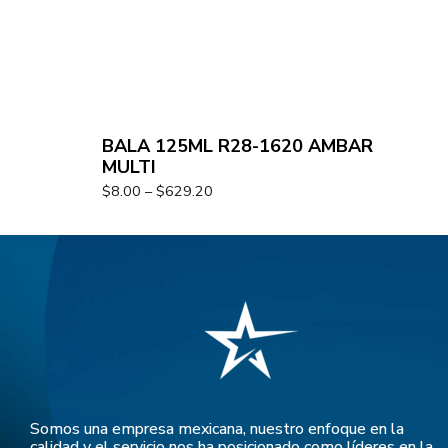
BALA 125ML R28-1620 AMBAR
MULTI
$
8.00
–
$
629.20
Somos una empresa mexicana, nuestro enfoque en la
calidad y el servicio nos ha posicionado como líderes en la