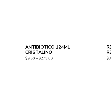
ANTIBIOTICO 124ML
R
CRISTALINO
R
$
9.50
–
$
273.00
$
3