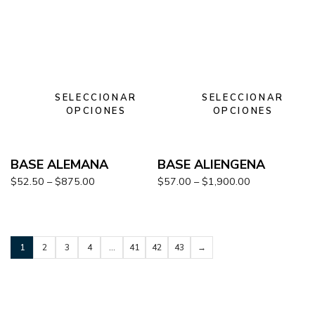
SELECCIONAR
SELECCIONAR
OPCIONES
OPCIONES
BASE ALEMANA
BASE ALIENGENA
$
52.50
–
$
875.00
$
57.00
–
$
1,900.00
1
2
3
4
…
41
42
43
→