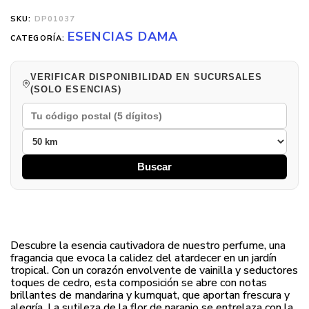
SKU:
DP01037
ESENCIAS DAMA
CATEGORÍA:
VERIFICAR DISPONIBILIDAD EN SUCURSALES
(SOLO ESENCIAS)
Buscar
Descubre la esencia cautivadora de nuestro perfume, una
fragancia que evoca la calidez del atardecer en un jardín
tropical. Con un corazón envolvente de vainilla y seductores
toques de cedro, esta composición se abre con notas
brillantes de mandarina y kumquat, que aportan frescura y
alegría. La sutileza de la flor de naranjo se entrelaza con la