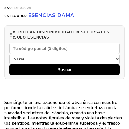
SKU:
DP01029
ESENCIAS DAMA
CATEGORÍA:
VERIFICAR DISPONIBILIDAD EN SUCURSALES
(SOLO ESENCIAS)
Buscar
Sumérgete en una experiencia olfativa única con nuestro
perfume, donde la calidez del ámbar se entrelaza con la
suavidad seductora del sándalo, creando una base
irresistible. Las notas florales de rosa y violeta despiertan
los sentidos, mientras la exuberante tuberosa y el fresco
muguet aportan un toque de elegancia y frescura. Un