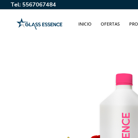
Tel: 5567067484
INICIO
OFERTAS
PRO