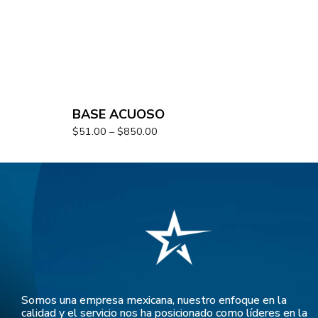
BASE ACUOSO
$
51.00
–
$
850.00
Somos una empresa mexicana, nuestro enfoque en la
calidad y el servicio nos ha posicionado como líderes en la