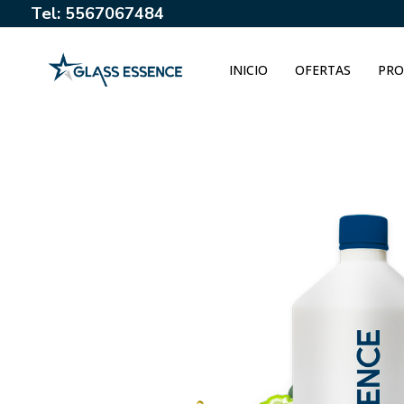
Tel: 5567067484
INICIO
OFERTAS
PRO