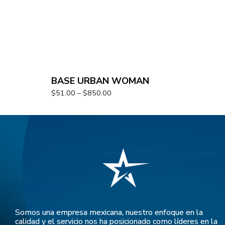
BASE URBAN WOMAN
$
51.00
–
$
850.00
Somos una empresa mexicana, nuestro enfoque en la
calidad y el servicio nos ha posicionado como líderes en la