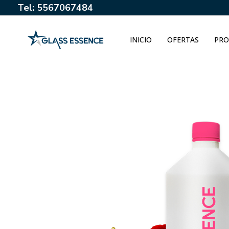
Tel: 5567067484
INICIO
OFERTAS
PRO