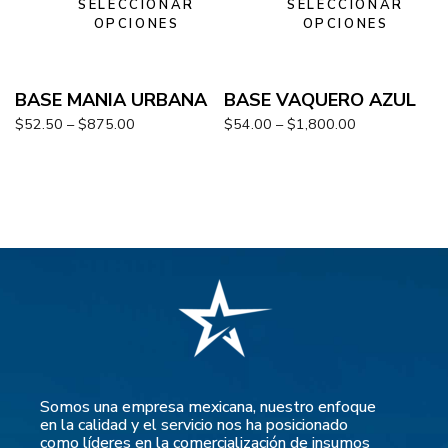
SELECCIONAR
SELECCIONAR
OPCIONES
OPCIONES
BASE MANIA URBANA
BASE VAQUERO AZUL
$
52.50
–
$
875.00
$
54.00
–
$
1,800.00
Somos una empresa mexicana, nuestro enfoque
en la calidad y el servicio nos ha posicionado
como líderes en la comercialización de insumos