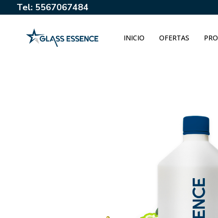
Tel: 5567067484
INICIO
OFERTAS
PRO