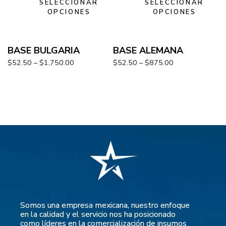
SELECCIONAR
SELECCIONAR
OPCIONES
OPCIONES
BASE BULGARIA
BASE ALEMANA
$
52.50
–
$
1,750.00
$
52.50
–
$
875.00
Somos una empresa mexicana, nuestro enfoque
en la calidad y el servicio nos ha posicionado
como líderes en la comercialización de insumos