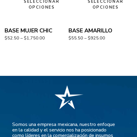
SELECCIONAR
SELECCIONAR
OPCIONES
OPCIONES
BASE MUJER CHIC
BASE AMARILLO
$
52.50
–
$
1,750.00
$
55.50
–
$
925.00
Somos una empresa mexicana, nuestro enfoque
en la calidad y el servicio nos ha posicionado
como líderes en la comercialización de insumos