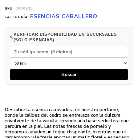
SKU:
CP00925
ESENCIAS CABALLERO
CATEGORÍA:
VERIFICAR DISPONIBILIDAD EN SUCURSALES
(SOLO ESENCIAS)
Buscar
Descubre la esencia cautivadora de nuestro perfume,
donde la calidez del cedro se entrelaza con la dulzura
envolvente de la vainilla, creando una base seductora que
perdura en la piel. Las notas frescas de pomelo y
bergamota añaden un toque chispeante, mientras que el
cardamomo y la fresia aportan un matiz floral y especiado