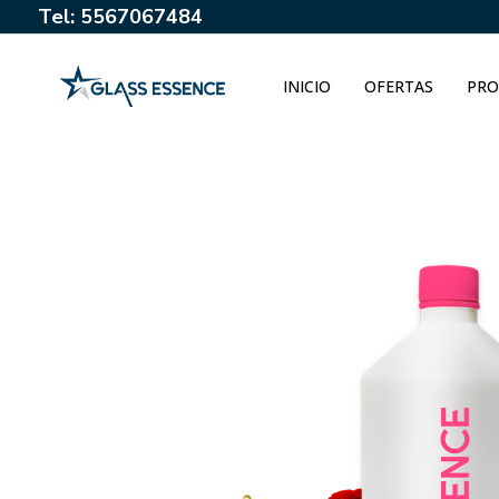
Tel: 5567067484
INICIO
OFERTAS
PRO