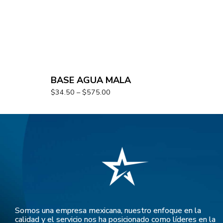
BASE AGUA MALA
$
34.50
–
$
575.00
Somos una empresa mexicana, nuestro enfoque en la
calidad y el servicio nos ha posicionado como líderes en la