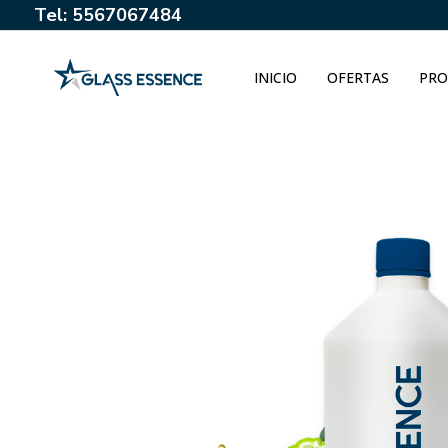
Tel: 5567067484
INICIO
OFERTAS
PRO