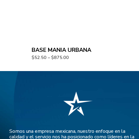
BASE MANIA URBANA
$
52.50
–
$
875.00
Somos una empresa mexicana, nuestro enfoque en la
calidad y el servicio nos ha posicionado como líderes en la