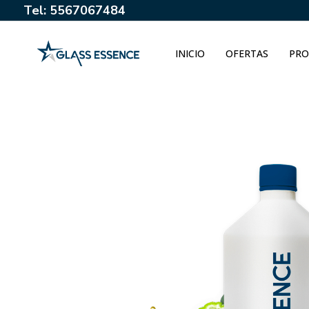
Tel: 5567067484
INICIO
OFERTAS
PRO