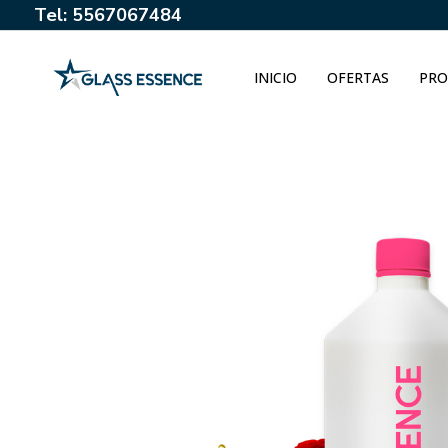
Tel: 5567067484
INICIO
OFERTAS
PRO