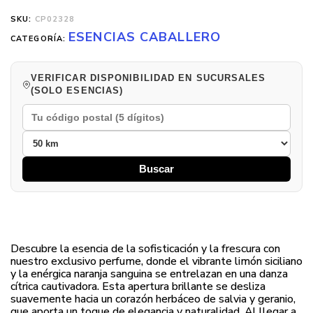
SKU:
CP02328
ESENCIAS CABALLERO
CATEGORÍA:
VERIFICAR DISPONIBILIDAD EN SUCURSALES
(SOLO ESENCIAS)
Buscar
Descubre la esencia de la sofisticación y la frescura con
nuestro exclusivo perfume, donde el vibrante limón siciliano
y la enérgica naranja sanguina se entrelazan en una danza
cítrica cautivadora. Esta apertura brillante se desliza
suavemente hacia un corazón herbáceo de salvia y geranio,
que aporta un toque de elegancia y naturalidad. Al llegar a