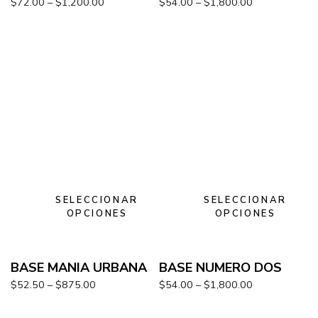
$
72.00
–
$
1,200.00
$
54.00
–
$
1,800.00
SELECCIONAR
SELECCIONAR
OPCIONES
OPCIONES
BASE MANIA URBANA
BASE NUMERO DOS
$
52.50
–
$
875.00
$
54.00
–
$
1,800.00