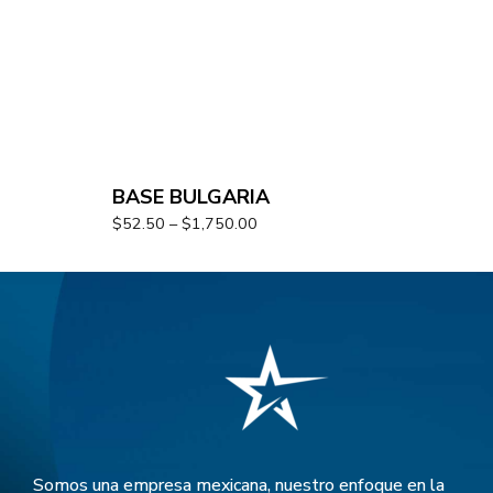
BASE BULGARIA
$
52.50
–
$
1,750.00
Somos una empresa mexicana, nuestro enfoque en la