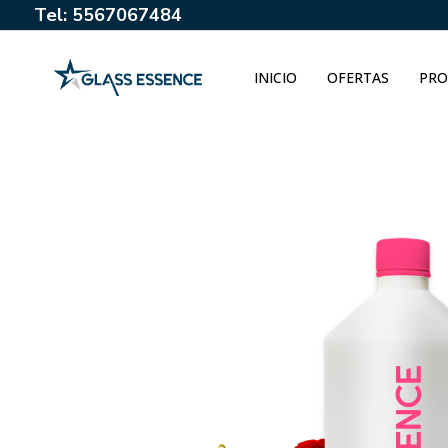
Tel: 5567067484
INICIO
OFERTAS
PRO