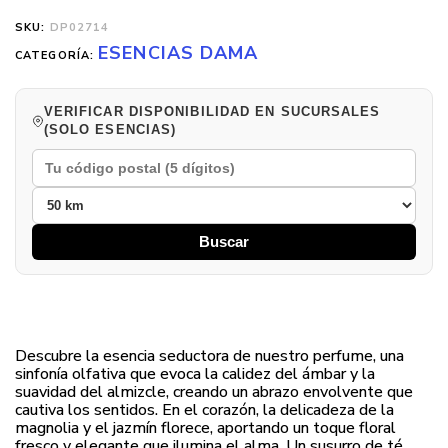
SKU:
DP02714
ESENCIAS DAMA
CATEGORÍA:
VERIFICAR DISPONIBILIDAD EN SUCURSALES
(SOLO ESENCIAS)
Buscar
Descubre la esencia seductora de nuestro perfume, una
sinfonía olfativa que evoca la calidez del ámbar y la
suavidad del almizcle, creando un abrazo envolvente que
cautiva los sentidos. En el corazón, la delicadeza de la
magnolia y el jazmín florece, aportando un toque floral
fresco y elegante que ilumina el alma. Un susurro de té