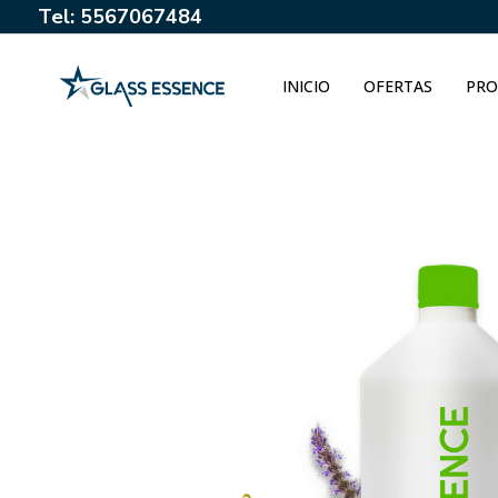
Tel: 5567067484
INICIO
OFERTAS
PRO