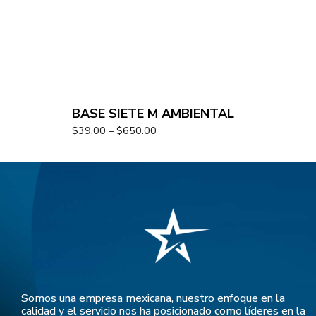
BASE SIETE M AMBIENTAL
$
39.00
–
$
650.00
Somos una empresa mexicana, nuestro enfoque en la
calidad y el servicio nos ha posicionado como líderes en la