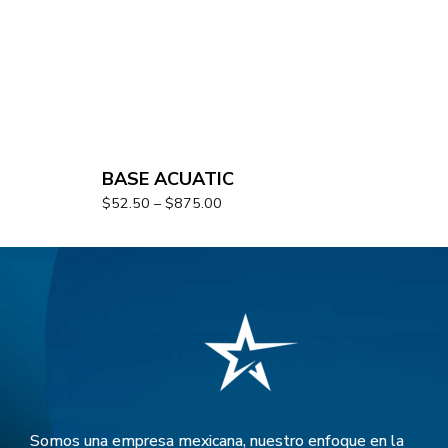
BASE ACUATIC
$
52.50
–
$
875.00
Somos una empresa mexicana, nuestro enfoque en la