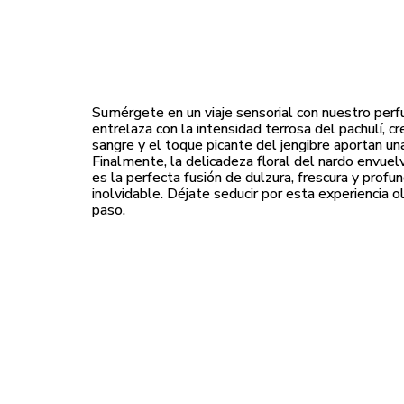
Sumérgete en un viaje sensorial con nuestro perfu
entrelaza con la intensidad terrosa del pachulí, c
sangre y el toque picante del jengibre aportan una
Finalmente, la delicadeza floral del nardo envuel
es la perfecta fusión de dulzura, frescura y profu
inolvidable. Déjate seducir por esta experiencia o
paso.