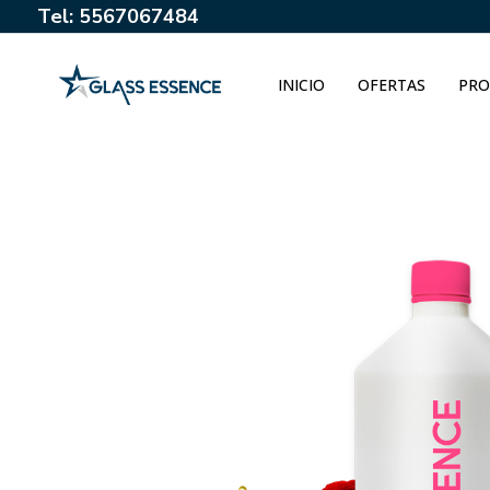
Tel: 5567067484
INICIO
OFERTAS
PRO