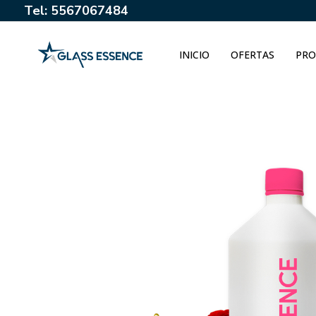
Tel: 5567067484
INICIO
OFERTAS
PRO