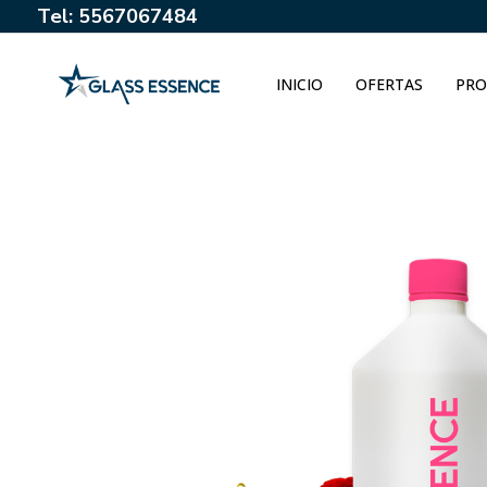
Tel: 5567067484
INICIO
OFERTAS
PRO