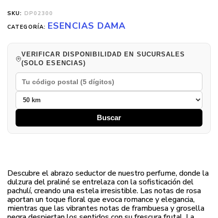
SKU:
DP02300
ESENCIAS DAMA
CATEGORÍA:
VERIFICAR DISPONIBILIDAD EN SUCURSALES
(SOLO ESENCIAS)
Buscar
Descubre el abrazo seductor de nuestro perfume, donde la
dulzura del praliné se entrelaza con la sofisticación del
pachulí, creando una estela irresistible. Las notas de rosa
aportan un toque floral que evoca romance y elegancia,
mientras que las vibrantes notas de frambuesa y grosella
negra despiertan los sentidos con su frescura frutal. La