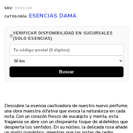
SKU:
DP01266
ESENCIAS DAMA
CATEGORÍA:
VERIFICAR DISPONIBILIDAD EN SUCURSALES
(SOLO ESENCIAS)
Buscar
Descubre la esencia cautivadora de nuestro nuevo perfume,
una obra maestra olfativa que evoca la naturaleza en cada
nota. Con un corazón fresco de eucalipto y menta, esta
fragancia se abre con un chispeante toque de aldehídos que
despierta los sentidos. En su núcleo, la delicada rosa añade
un matiz romántico, mientras que las notas de cedro