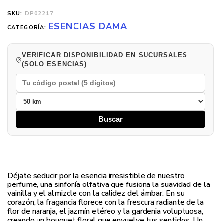
SKU:
DP02217
ESENCIAS DAMA
CATEGORÍA:
VERIFICAR DISPONIBILIDAD EN SUCURSALES
(SOLO ESENCIAS)
Buscar
Déjate seducir por la esencia irresistible de nuestro
perfume, una sinfonía olfativa que fusiona la suavidad de la
vainilla y el almizcle con la calidez del ámbar. En su
corazón, la fragancia florece con la frescura radiante de la
flor de naranja, el jazmín etéreo y la gardenia voluptuosa,
creando un bouquet floral que envuelve tus sentidos. Un