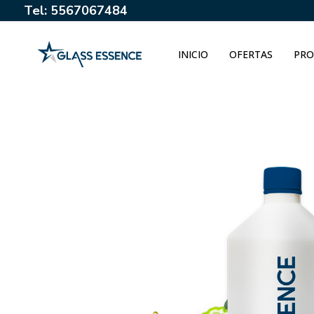
Tel: 5567067484
INICIO
OFERTAS
PRO