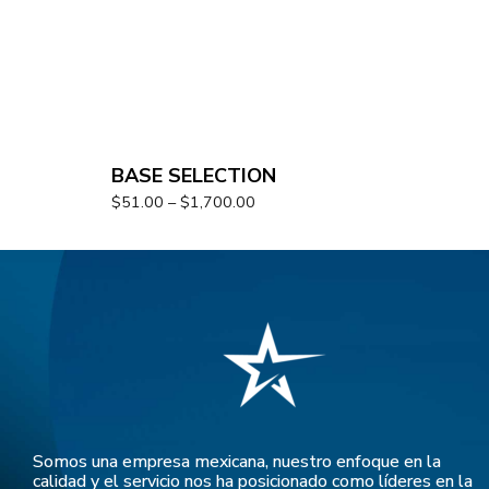
BASE SELECTION
$
51.00
–
$
1,700.00
Somos una empresa mexicana, nuestro enfoque en la
calidad y el servicio nos ha posicionado como líderes en la