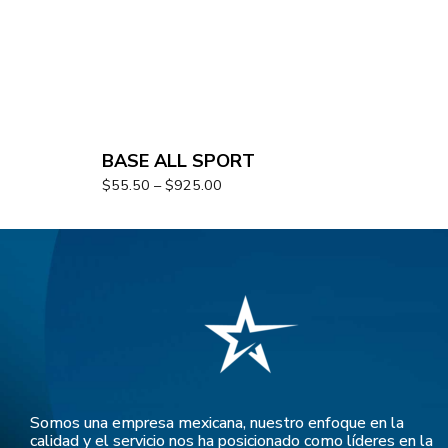
BASE ALL SPORT
$
55.50
–
$
925.00
Somos una empresa mexicana, nuestro enfoque en la
calidad y el servicio nos ha posicionado como líderes en la