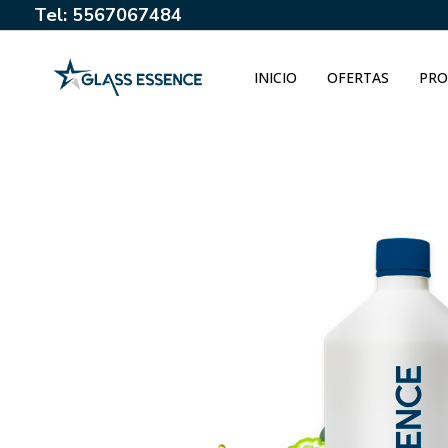
Tel: 5567067484
INICIO
OFERTAS
PRO