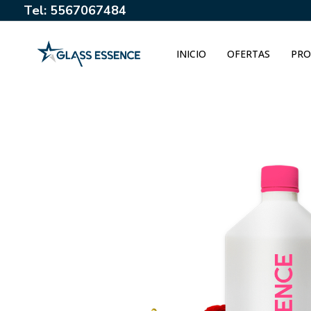
Tel: 5567067484
INICIO
OFERTAS
PRO