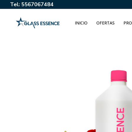
Tel: 5567067484
INICIO
OFERTAS
PRO