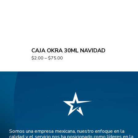
CAJA OKRA 30ML NAVIDAD
$
2.00
–
$
75.00
Somos una empresa mexicana, nuestro enfoque en la
calidad y el servicio nos ha posicionado como líderes en la