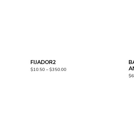
FIJADOR2
B
A
$
10.50
–
$
350.00
$
6