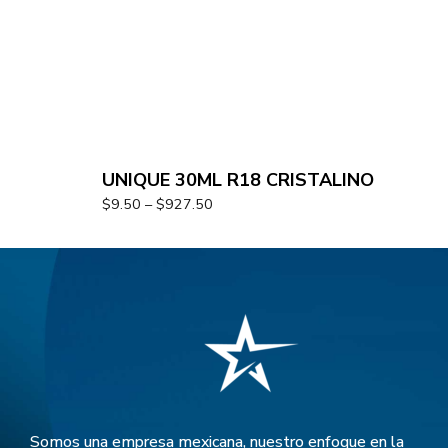
UNIQUE 30ML R18 CRISTALINO
$
9.50
–
$
927.50
Somos una empresa mexicana, nuestro enfoque en la