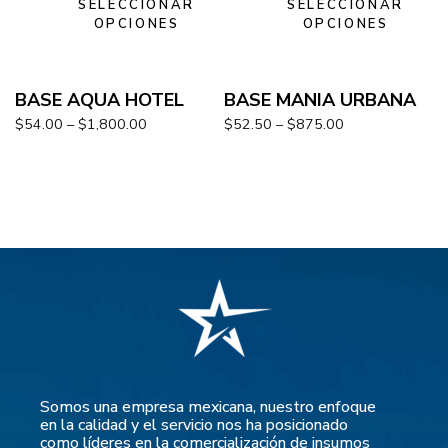
SELECCIONAR
SELECCIONAR
OPCIONES
OPCIONES
BASE AQUA HOTEL
BASE MANIA URBANA
$
54.00
–
$
1,800.00
$
52.50
–
$
875.00
Somos una empresa mexicana, nuestro enfoque
en la calidad y el servicio nos ha posicionado
como líderes en la comercialización de insumos