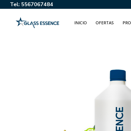
Tel: 5567067484
INICIO
OFERTAS
PRO