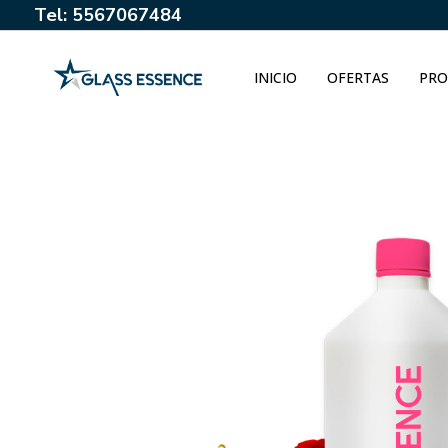
Tel: 5567067484
INICIO
OFERTAS
PRO