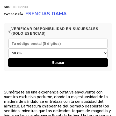
SKU:
DP02233
ESENCIAS DAMA
CATEGORÍA:
VERIFICAR DISPONIBILIDAD EN SUCURSALES
(SOLO ESENCIAS)
Buscar
Sumérgete en una experiencia olfativa envolvente con
nuestro exclusivo perfume, donde la majestuosidad de la
madera de sándalo se entrelaza con la sensualidad del
almizcle. La frescura chispeante del pomelo despierta los
sentidos, mientras que los delicados toques de magnolia y
lirio aportan una elegancia floral distintiva. Un toque jugoso