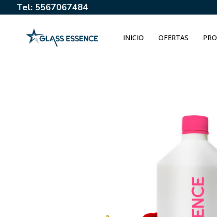
Tel: 5567067484
INICIO
OFERTAS
PRO