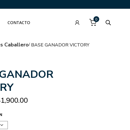
0
CONTACTO
as Caballero
BASE GANADOR VICTORY
 GANADOR
ORY
$
1,900.00
N