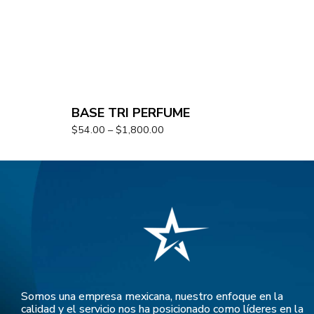
BASE TRI PERFUME
$
54.00
–
$
1,800.00
Somos una empresa mexicana, nuestro enfoque en la
calidad y el servicio nos ha posicionado como líderes en la