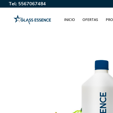
Tel: 5567067484
INICIO
OFERTAS
PRO