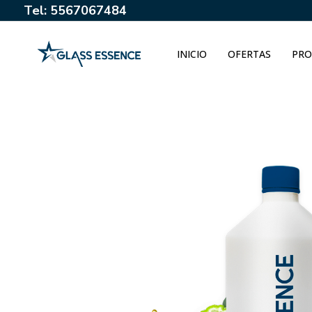
Tel: 5567067484
INICIO
OFERTAS
PRO