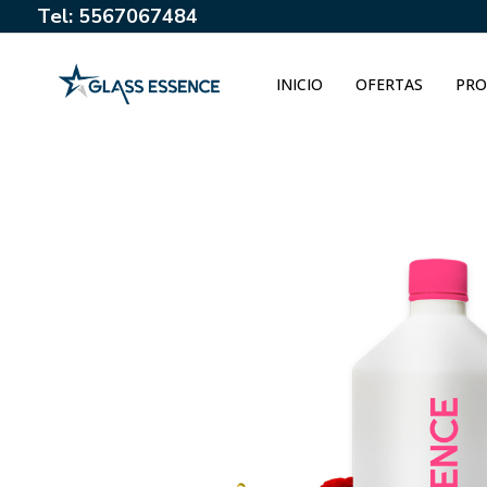
Tel: 5567067484
INICIO
OFERTAS
PRO