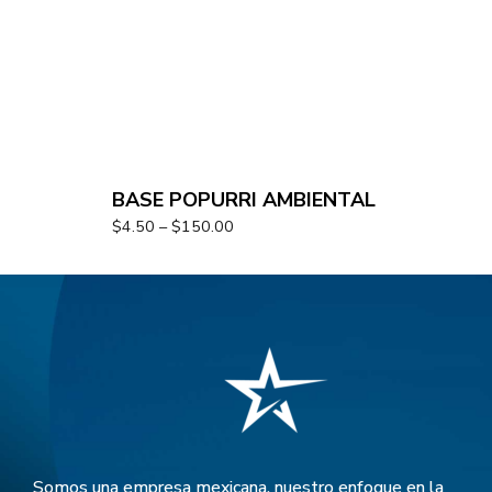
BASE POPURRI AMBIENTAL
$
4.50
–
$
150.00
Somos una empresa mexicana, nuestro enfoque en la