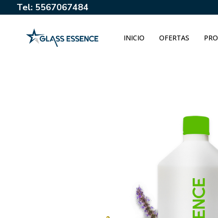
Tel: 5567067484
INICIO
OFERTAS
PRO