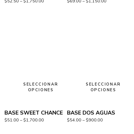
$
52.50
–
$
1,750.00
$
69.00
–
$
1,150.00
SELECCIONAR
SELECCIONAR
OPCIONES
OPCIONES
BASE SWEET CHANCE
BASE DOS AGUAS
$
51.00
–
$
1,700.00
$
54.00
–
$
900.00