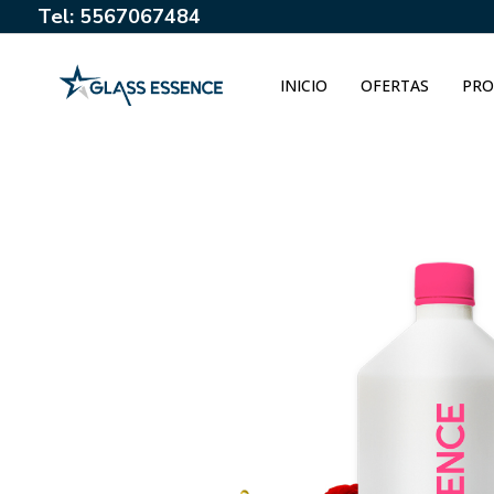
Tel: 5567067484
INICIO
OFERTAS
PRO