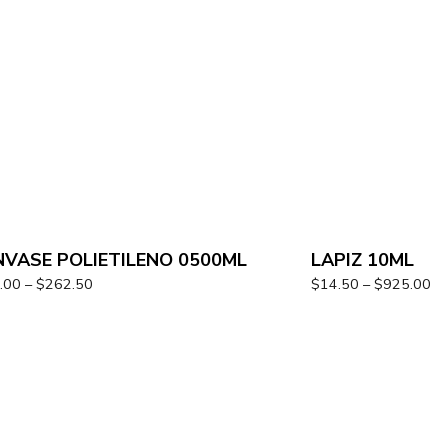
NVASE POLIETILENO 0500ML
LAPIZ 10ML
.00
–
$
262.50
$
14.50
–
$
925.00