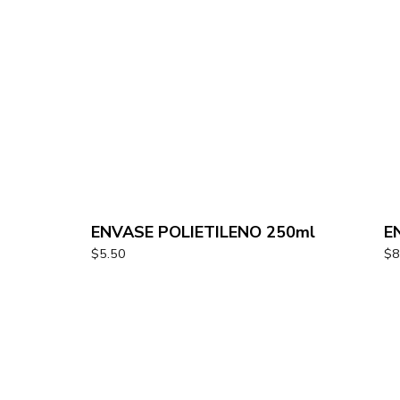
ENVASE POLIETILENO 250ml
E
$
5.50
$
8