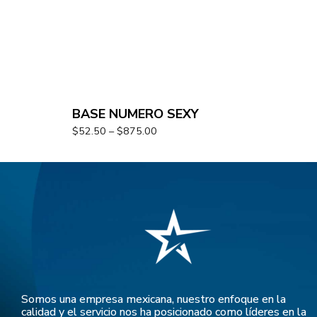
BASE NUMERO SEXY
$
52.50
–
$
875.00
Somos una empresa mexicana, nuestro enfoque en la
calidad y el servicio nos ha posicionado como líderes en la