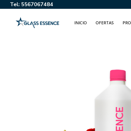
Tel: 5567067484
INICIO
OFERTAS
PRO